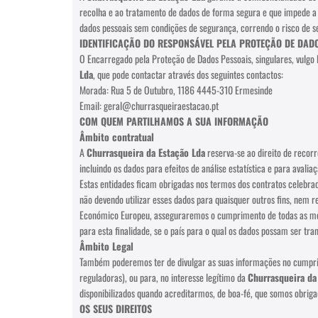
recolha e ao tratamento de dados de forma segura e que impede a 
dados pessoais sem condições de segurança, correndo o risco de ser
IDENTIFICAÇÃO DO RESPONSÁVEL PELA PROTEÇÃO DE DAD
O Encarregado pela Proteção de Dados Pessoais, singulares, vulgo
Lda
, que pode contactar através dos seguintes contactos:
Morada: Rua 5 de Outubro, 1186 4445-310 Ermesinde
Email: geral@churrasqueiraestacao.pt
COM QUEM PARTILHAMOS A SUA INFORMAÇÃO
Âmbito contratual
A
Churrasqueira da Estação Lda
reserva-se ao direito de recorr
incluindo os dados para efeitos de análise estatística e para avalia
Estas entidades ficam obrigadas nos termos dos contratos celebrad
não devendo utilizar esses dados para quaisquer outros fins, nem 
Económico Europeu, asseguraremos o cumprimento de todas as medi
para esta finalidade, se o país para o qual os dados possam ser tr
Âmbito Legal
Também poderemos ter de divulgar as suas informações no cumprime
reguladoras), ou para, no interesse legítimo da
Churrasqueira da
disponibilizados quando acreditarmos, de boa-fé, que somos obrigado
OS SEUS DIREITOS