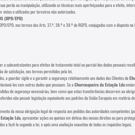
sua perda ou manipulação, utilizando as técnicas mais aperfeiçoadas para o efeito, inf
 vistos e utilizados por terceiros não autorizados.
OS (DPO/EPD)
 DPO/EPD, nos termos dos Arts. 37.º, 38.º e 39.º do RGPD, conjugados com o disposto na 
er a subcontratantes para efeitos de tratamento total ou parcial dos dados pessoais recol
ção de satisfação, nos termos permitidos pela lei.
os, a guardar sigilo e a garantir a segurança relativamente aos dados dos Clientes da
Chu
relacioná-los com outros dados que possuam. Se a
Churrasqueira da Estação Lda
enviar
das de segurança necessárias, bem como que estas transferências decorrem ao abrigo d
ansferidos não possuir legislação equivalente aos padrões da União Europeia em matéria d
nto da nossa obrigação legal de resposta aos pedidos das autoridades competentes (por 
 Estação Lda
, apresentar ações ou queixas em defesa dos nossos direitos ou para protege
s a fazê-lo segundo a lei, e após uma avaliação exaustiva de todos os requisitos legais.