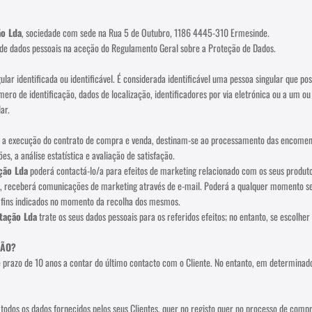
ão Lda
, sociedade com sede na Rua 5 de Outubro, 1186 4445-310 Ermesinde.
de dados pessoais na aceção do Regulamento Geral sobre a Proteção de Dados.
ar identificada ou identificável. É considerada identificável uma pessoa singular que pos
 de identificação, dados de localização, identificadores por via eletrónica ou a um ou m
ar.
o e a execução do contrato de compra e venda, destinam-se ao processamento das encomen
, a análise estatística e avaliação de satisfação.
ção Lda
poderá contactá-lo/a para efeitos de marketing relacionado com os seus produt
ta, receberá comunicações de marketing através de e-mail. Poderá a qualquer momento se
 fins indicados no momento da recolha dos mesmos.
tação Lda
trate os seus dados pessoais para os referidos efeitos; no entanto, se escolher 
ÇÃO?
te prazo de 10 anos a contar do último contacto com o Cliente. No entanto, em determin
todos os dados fornecidos pelos seus Clientes, quer no registo quer no processo de comp