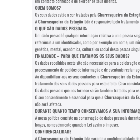
em contacto connosco e de exercer os seus direitos.
QUEM SOMOS?
Os seus dados estão a ser tratados pela
Churrasqueira da Estaç
A
Churrasqueira da Estação Lda
é responsável pelo tratamento 
O QUE SÃO DADOS PESSOAIS:
Um dado pessoal é qualquer informação relativa a uma pessoa singul
referência a um identificador, como por exemplo um nome, um número
genética, mental, económica, cultural ou social dessa pessoa singul
FINALIDADE – PARA QUE TRATAMOS OS SEUS DADOS?
Os dados recolhidos neste site são necessários para a celebraçã
processamento de pedidos de informação e de eventuais reclamações
Ao disponibilizar-nos os seus contactos, a
Churrasqueira da Esta
tratamento dos seus dados pessoais para este efeito. Caso consin
Os dados pessoais que nos fornece serão também tratados para os
O seu consentimento é essencial para que a
Churrasqueira da Es
não será afetada.
DURANTE QUANTO TEMPO CONSERVAMOS A SUA INFORMA
A nossa política consiste na conservação de dados pessoais duran
longos, nomeadamente quando a Lei assim o impuser.
CONFIDENCIALIDADE
A
Churrasqueira da Estação Lda
garante a confidencialidade de 